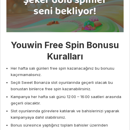
Youwin Free Spin Bonusu
Kuralları
Her hafta salı günleri free spin kazanacağınız bu bonusu
kaçırmamalısınız.
Seçili Sweet Bonanza slot oyunlarında geçerli olacak bu
bonustan binlerce free spin kazanabilirsiniz.
Kampanya her hafta salı günü 12:00 – 16:00 saatleri arasında
geçerli olacaktır.
Slot oyunlarında görevlere katılarak ve bahislerinizi yaparak
kampanyaya dahil olabilirsiniz.
Bonus süresince yaptığınız toplam bahisler üzerinden