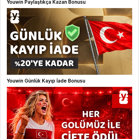
Youwin Paylaştıkça Kazan Bonusu
Youwin Günlük Kayıp İade Bonusu