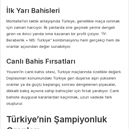
İlk Yarı Bahisleri
Montella’nın taktik anlayışında Türkiye, genellikle maça ısınmak
için zaman harcıyor. İlk yarılarda öne geçmek yerine dengeli
giren ve ikinci yarıda ivme kazanan bir profil çiziyor. “İY:
Beraberlik + MS: Türkiye” kombinasyonu hem gerçekçi hem de
oranlar açısından değer sunabiliyor.
Canlı Bahis Fırsatları
Youwin’in canlı bahis sitesi, Türkiye maçlarında özellikle değerli.
Deplasman konumundaki Türkiye geri düşerse aşırı yükselen
oranlar ya da güçlü başlangıç sonrası dengelenen piyasalar,
dikkatli bakış açısına sahip bahisçiler için fırsat yaratıyor. Canlı
bahiste duygusal kararlardan kaçınmak, uzun vadede fark
oluşturur.
Türkiye’nin Şampiyonluk