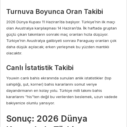
Turnuva Boyunca Oran Takibi
2026 Dünya Kupası 11 Haziran’da başlıyor. Türkiye’nin ilk maçı
olan Avustralya karşılaşması 14 Haziran’da. İlk haftada gruptan
güçlü çıkan takımların sonraki maç oranları hızla düşüyor.
Türkiye’nin Avustralya galibiyeti sonrası Paraguay oranları çok
daha düşük açılacak; erken yerleşmek bu yüzden mantıklı
olacaktır.
Canlı İstatistik Takibi
Youwin canlı bahis ekranında sunulan anlık istatistikler (top
sahipliği, şut, korner) bahis kararlarını somut veriye
dayandırmanın en kolay yolu. Türkiye milli takımı bahis
kararlarını “his”ten değil bu verilerden beslemek, uzun vadede
bakiyenize olumlu yansıyor.
Sonuç: 2026 Dünya