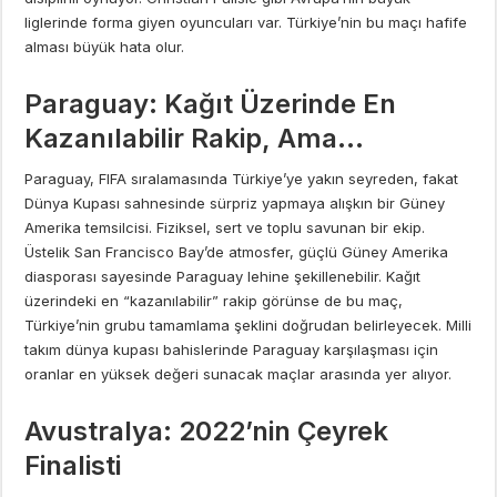
liglerinde forma giyen oyuncuları var. Türkiye’nin bu maçı hafife
alması büyük hata olur.
Paraguay: Kağıt Üzerinde En
Kazanılabilir Rakip, Ama…
Paraguay, FIFA sıralamasında Türkiye’ye yakın seyreden, fakat
Dünya Kupası sahnesinde sürpriz yapmaya alışkın bir Güney
Amerika temsilcisi. Fiziksel, sert ve toplu savunan bir ekip.
Üstelik San Francisco Bay’de atmosfer, güçlü Güney Amerika
diasporası sayesinde Paraguay lehine şekillenebilir. Kağıt
üzerindeki en “kazanılabilir” rakip görünse de bu maç,
Türkiye’nin grubu tamamlama şeklini doğrudan belirleyecek. Milli
takım dünya kupası bahislerinde Paraguay karşılaşması için
oranlar en yüksek değeri sunacak maçlar arasında yer alıyor.
Avustralya: 2022’nin Çeyrek
Finalisti