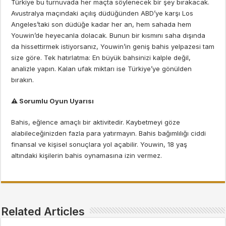
Türkiye bu turnuvada her maçta söylenecek bir şey bırakacak.
Avustralya maçındaki açılış düdüğünden ABD’ye karşı Los
Angeles’taki son düdüğe kadar her an, hem sahada hem
Youwin’de heyecanla dolacak. Bunun bir kısmını saha dışında
da hissettirmek istiyorsanız, Youwin’in geniş bahis yelpazesi tam
size göre. Tek hatırlatma: En büyük bahsinizi kalple değil,
analizle yapın. Kalan ufak miktarı ise Türkiye’ye gönülden
bırakın.
⚠️ Sorumlu Oyun Uyarısı
Bahis, eğlence amaçlı bir aktivitedir. Kaybetmeyi göze
alabileceğinizden fazla para yatırmayın. Bahis bağımlılığı ciddi
finansal ve kişisel sonuçlara yol açabilir. Youwin, 18 yaş
altındaki kişilerin bahis oynamasına izin vermez.
Related Articles