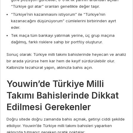
“Türkiye gol atar” oranları genellikle değer taşır.
“Türkiye’nin kazanmasını istiyorum” ile “Türkiye’nin
kazanacağını düşünüyorum” cümlelerini birbirinden ayırt
eder.
Tek maça tüm bankayı yatırmak yerine, üç grup maçına
dağılmış, farklı risklere sahip bir portföy oluşturur.
Sonuç olarak: Türkiye milli takımı bahislerinde heyecan ve analiz
bir arada yürürse hem kar hem de keyif sürdürülebilir olur.
Kalbinizle tezahürat yapın, aklınızla bahis açın.
Youwin’de Türkiye Milli
Takımı Bahislerinde Dikkat
Edilmesi Gerekenler
Doğru sitede doğru zamanda bahis açmak, getiriyi ciddi şekilde
etkiliyor. Youwin’de Türkiye milli takımı bahisleri yaparken
aklınızda tutmanız gereken pratik noktalar: