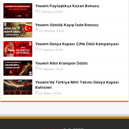
Youwin Paylaştıkça Kazan Bonusu
8 Temmuz 2026
Youwin Günlük Kayıp İade Bonusu
25 Haziran 2026
Youwin Dünya Kupası Çifte Ödül Kampanyası
17 Haziran 2026
Youwin Altın Krampon Ödülü
10 Haziran 2026
Youwin’de Türkiye Milli Takımı Dünya Kupası
Bahisleri
26 Mayıs 2026