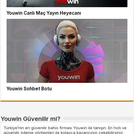
Youwin Canlı Maç Yayın Heyecanı
Youwin Sohbet Botu
Youwin Güvenilir mi?
Türkiye’nin en güvenilir bahis firması Youwin ile tanışın. En hızlı ve
güvenilir ödeme yöntemleri ile kolayca kazancınızı çekebilirsiniz.