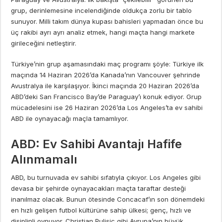
grup, derinlemesine incelendiğinde oldukça zorlu bir tablo
sunuyor. Milli takım dünya kupası bahisleri yapmadan önce bu
üç rakibi ayrı ayrı analiz etmek, hangi maçta hangi markete
girileceğini netleştirir.
Türkiye’nin grup aşamasındaki maç programı şöyle: Türkiye ilk
maçında 14 Haziran 2026’da Kanada’nın Vancouver şehrinde
Avustralya ile karşılaşıyor. İkinci maçında 20 Haziran 2026’da
ABD’deki San Francisco Bay’de Paraguay’ı konuk ediyor. Grup
mücadelesini ise 26 Haziran 2026’da Los Angeles’ta ev sahibi
ABD ile oynayacağı maçla tamamlıyor.
ABD: Ev Sahibi Avantajı Hafife
Alınmamalı
ABD, bu turnuvada ev sahibi sıfatıyla çıkıyor. Los Angeles gibi
devasa bir şehirde oynayacakları maçta taraftar desteği
inanılmaz olacak. Bunun ötesinde Concacaf’ın son dönemdeki
en hızlı gelişen futbol kültürüne sahip ülkesi; genç, hızlı ve
disiplinli oynuyor. Christian Pulisic gibi Avrupa’nın büyük