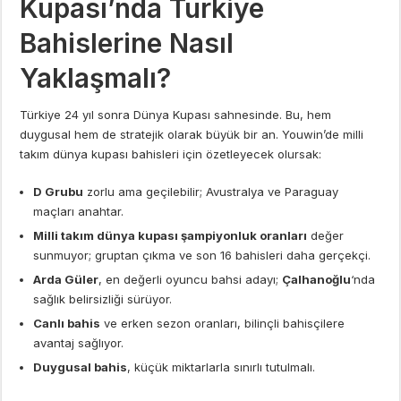
Kupası’nda Türkiye
Bahislerine Nasıl
Yaklaşmalı?
Türkiye 24 yıl sonra Dünya Kupası sahnesinde. Bu, hem
duygusal hem de stratejik olarak büyük bir an. Youwin’de milli
takım dünya kupası bahisleri için özetleyecek olursak:
D Grubu
zorlu ama geçilebilir; Avustralya ve Paraguay
maçları anahtar.
Milli takım dünya kupası şampiyonluk oranları
değer
sunmuyor; gruptan çıkma ve son 16 bahisleri daha gerçekçi.
Arda Güler
, en değerli oyuncu bahsi adayı;
Çalhanoğlu
‘nda
sağlık belirsizliği sürüyor.
Canlı bahis
ve erken sezon oranları, bilinçli bahisçilere
avantaj sağlıyor.
Duygusal bahis
, küçük miktarlarla sınırlı tutulmalı.