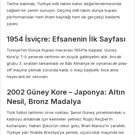
Tarihe bakmak, Türkiye milli takımı bahis değerlendirmesinde
sağlam bir zemin sunuyor. Geçmiş milli takım dünya kupası
performansları hem ilham kaynağı hem de gerçekçi beklenti
çıpası.
1954 İsviçre: Efsanenin İlk Sayfası
Türkiye’nin Dünya Kupası macerası 1954’te başladı. Güney
Kore’yi 7-0 yenerek tarihinin en büyük galibiyetini aldı. Ancak
grubu 3. sıradan tamamladı ve Batı Almanya ile oynanacak play-
off maçına çıkmak zorunda kaldı; o maçı kaybetti. Kısa ama
heyecanlı bir serüven.
2002 Güney Kore – Japonya: Altın
Nesil, Bronz Madalya
Türk futbol tarihinin zirve noktası. Şenol Güneş yönetimindeki o
kadroyu anlatmak için kelimeler yetmez: Rüştü Reçber’in
kurtarışları, Hakan Şükür’ün rekor golü, İlhan Mansız’ın zarafeti.
Türkiye yarı finalde Brezilya’ya yenildi, üçüncülük maçında ise