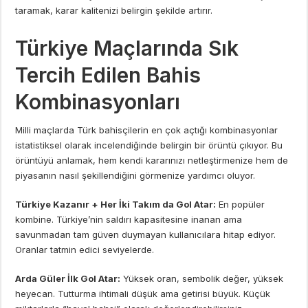
taramak, karar kalitenizi belirgin şekilde artırır.
Türkiye Maçlarında Sık
Tercih Edilen Bahis
Kombinasyonları
Milli maçlarda Türk bahisçilerin en çok açtığı kombinasyonlar
istatistiksel olarak incelendiğinde belirgin bir örüntü çıkıyor. Bu
örüntüyü anlamak, hem kendi kararınızı netleştirmenize hem de
piyasanın nasıl şekillendiğini görmenize yardımcı oluyor.
Türkiye Kazanır + Her İki Takım da Gol Atar:
En popüler
kombine. Türkiye’nin saldırı kapasitesine inanan ama
savunmadan tam güven duymayan kullanıcılara hitap ediyor.
Oranlar tatmin edici seviyelerde.
Arda Güler İlk Gol Atar:
Yüksek oran, sembolik değer, yüksek
heyecan. Tutturma ihtimali düşük ama getirisi büyük. Küçük