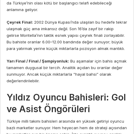
da Türkiye’nin olası kötü bir başlangıcı telafi edebileceği
anlamına geliyor.
Çeyrek Final:
2002 Dünya Kupası’nda ulaşılan bu hedefe tekrar
ulaşmak güç ama imkansız değil. Son 16’da zayıf bir rakip
gelirse Montella’nın taktik esnek yapısı çeyrek finali zorlayabilir.
Bu bahiste oranlar 6.00–12.00 bandında değer sunuyor; büyük
para yatırmak yerine küçük miktarlarla pozisyon almak mantıklı.
Yarı Final / Final / Şampiyonluk:
Bu aşamalar için bahis açmak
tamamen duygusal bir tercih. Analitik açıdan bu oranlar değer
sunmuyor. Ancak küçük miktarlarla “hayal bahsi” olarak
değerlendirilebilir.
Yıldız Oyuncu Bahisleri: Gol
ve Asist Öngörüleri
Türkiye milli takımı bahisleri arasında en yüksek getiriyi oyuncu
bazlı marketler sunuyor. Hem heyecan hem de strateji açısından